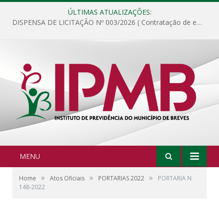
ÚLTIMAS ATUALIZAÇÕES:
DISPENSA DE LICITAÇÃO Nº 003/2026 ( Contratação de empresa para fornecimento de gêneros alimentícios não perecíveis, materiais de expediente, descartáveis, copa e cozinha, para análise e posterior publicação.)
MENU
»
»
»
Home
Atos Oficiais
PORTARIAS 2022
PORTARIA N
148-2022