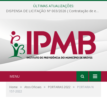
ÚLTIMAS ATUALIZAÇÕES:
DISPENSA DE LICITAÇÃO Nº 003/2026 ( Contratação de empresa para fornecimento de gêneros alimentícios não perecíveis, materiais de expediente, descartáveis, copa e cozinha, para análise e posterior publicação.)
MENU
»
»
»
Home
Atos Oficiais
PORTARIAS 2022
PORTARIA N
157-2022