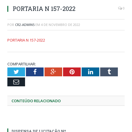
PORTARIA N 157-2022
0
POR
CR2-ADMIN5
EM
4 DE NOVEMBRO DE 2022
PORTARIA N 157-2022
COMPARTILHAR:
Twitter
Facebook
Google+
Pinterest
LinkedIn
Tumblr
Email
CONTEÚDO RELACIONADO
DISPENSA DE LICITAÇÃO Nº