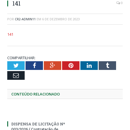
141
0
POR
CR2-ADMIN11
EM
6 DE DEZEMBRO DE 2023
141
COMPARTILHAR:
Twitter
Facebook
Google+
Pinterest
LinkedIn
Tumblr
Email
CONTEÚDO RELACIONADO
DISPENSA DE LICITAÇÃO Nº
003/2026 ( Contratação de