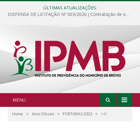
ÚLTIMAS ATUALIZAÇÕES:
DISPENSA DE LICITAÇÃO Nº 003/2026 ( Contratação de empresa para fornecimento de gêneros alimentícios não perecíveis, materiais de expediente, descartáveis, copa e cozinha, para análise e posterior publicação.)
MENU
»
»
»
Home
Atos Oficiais
PORTARIAS 2023
141