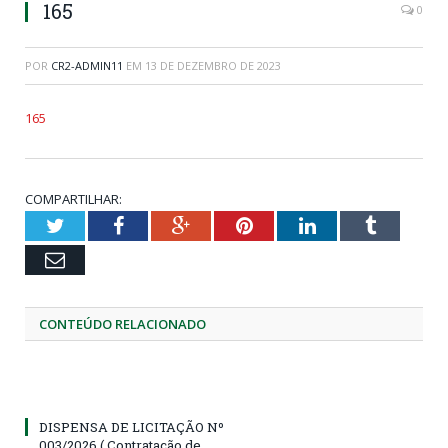
165
0
POR
CR2-ADMIN11
EM
13 DE DEZEMBRO DE 2023
165
COMPARTILHAR:
Twitter
Facebook
Google+
Pinterest
LinkedIn
Tumblr
Email
CONTEÚDO RELACIONADO
DISPENSA DE LICITAÇÃO Nº
003/2026 ( Contratação de