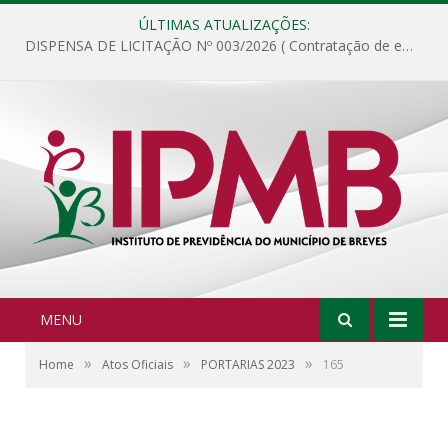
ÚLTIMAS ATUALIZAÇÕES:
DISPENSA DE LICITAÇÃO Nº 003/2026 ( Contratação de empresa para fornecimento de gêneros alimentícios não perecíveis, materiais de expediente, descartáveis, copa e cozinha, para análise e posterior publicação.)
MENU
»
»
»
Home
Atos Oficiais
PORTARIAS 2023
165