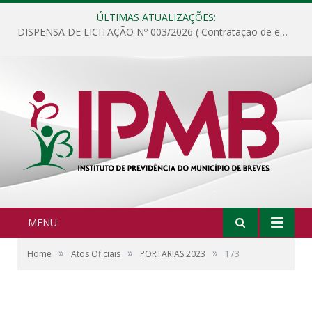
ÚLTIMAS ATUALIZAÇÕES:
DISPENSA DE LICITAÇÃO Nº 003/2026 ( Contratação de empresa para fornecimento de gêneros alimentícios não perecíveis, materiais de expediente, descartáveis, copa e cozinha, para análise e posterior publicação.)
MENU
»
»
»
Home
Atos Oficiais
PORTARIAS 2023
173