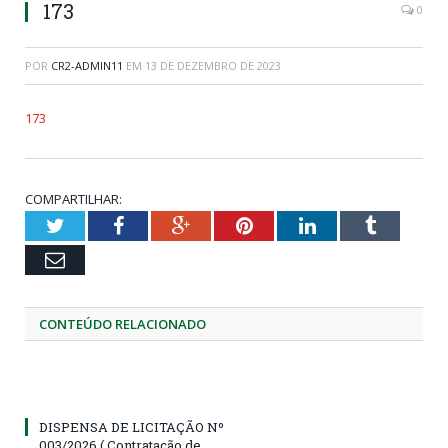
173
0
POR
CR2-ADMIN11
EM
13 DE DEZEMBRO DE 2023
173
COMPARTILHAR:
Twitter
Facebook
Google+
Pinterest
LinkedIn
Tumblr
Email
CONTEÚDO RELACIONADO
DISPENSA DE LICITAÇÃO Nº
003/2026 ( Contratação de