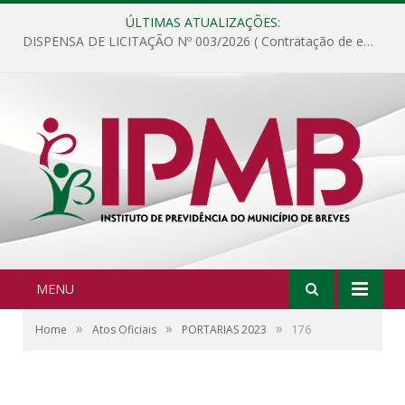
ÚLTIMAS ATUALIZAÇÕES:
DISPENSA DE LICITAÇÃO Nº 003/2026 ( Contratação de empresa para fornecimento de gêneros alimentícios não perecíveis, materiais de expediente, descartáveis, copa e cozinha, para análise e posterior publicação.)
MENU
»
»
»
Home
Atos Oficiais
PORTARIAS 2023
176