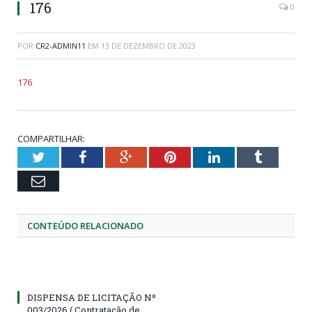
176
0
POR
CR2-ADMIN11
EM
13 DE DEZEMBRO DE 2023
176
COMPARTILHAR:
Twitter
Facebook
Google+
Pinterest
LinkedIn
Tumblr
Email
CONTEÚDO RELACIONADO
DISPENSA DE LICITAÇÃO Nº
003/2026 ( Contratação de