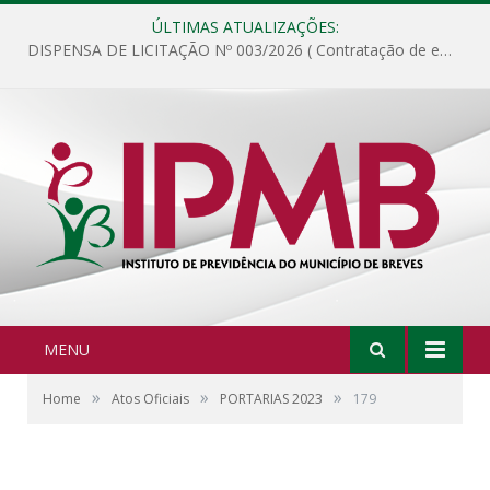
ÚLTIMAS ATUALIZAÇÕES:
DISPENSA DE LICITAÇÃO Nº 003/2026 ( Contratação de empresa para fornecimento de gêneros alimentícios não perecíveis, materiais de expediente, descartáveis, copa e cozinha, para análise e posterior publicação.)
MENU
»
»
»
Home
Atos Oficiais
PORTARIAS 2023
179