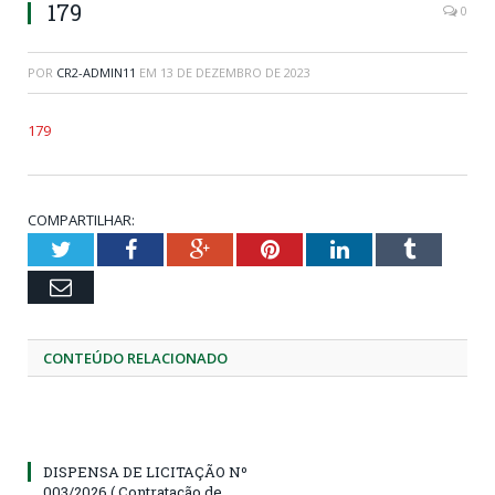
179
0
POR
CR2-ADMIN11
EM
13 DE DEZEMBRO DE 2023
179
COMPARTILHAR:
Twitter
Facebook
Google+
Pinterest
LinkedIn
Tumblr
Email
CONTEÚDO RELACIONADO
DISPENSA DE LICITAÇÃO Nº
003/2026 ( Contratação de