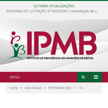
ÚLTIMAS ATUALIZAÇÕES:
DISPENSA DE LICITAÇÃO Nº 003/2026 ( Contratação de empresa para fornecimento de gêneros alimentícios não perecíveis, materiais de expediente, descartáveis, copa e cozinha, para análise e posterior publicação.)
MENU
»
»
»
Home
Atos Oficiais
PORTARIAS 2023
190