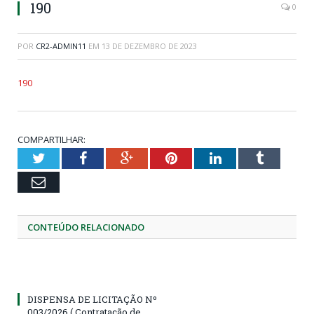
190
0
POR
CR2-ADMIN11
EM
13 DE DEZEMBRO DE 2023
190
COMPARTILHAR:
Twitter
Facebook
Google+
Pinterest
LinkedIn
Tumblr
Email
CONTEÚDO RELACIONADO
DISPENSA DE LICITAÇÃO Nº
003/2026 ( Contratação de