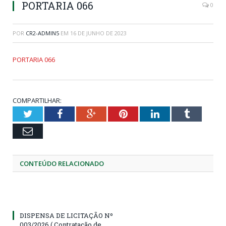
PORTARIA 066
0
POR
CR2-ADMIN5
EM
16 DE JUNHO DE 2023
PORTARIA 066
COMPARTILHAR:
Twitter
Facebook
Google+
Pinterest
LinkedIn
Tumblr
Email
CONTEÚDO RELACIONADO
DISPENSA DE LICITAÇÃO Nº
003/2026 ( Contratação de