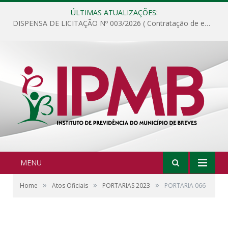
ÚLTIMAS ATUALIZAÇÕES:
DISPENSA DE LICITAÇÃO Nº 003/2026 ( Contratação de empresa para fornecimento de gêneros alimentícios não perecíveis, materiais de expediente, descartáveis, copa e cozinha, para análise e posterior publicação.)
MENU
»
»
»
Home
Atos Oficiais
PORTARIAS 2023
PORTARIA 066