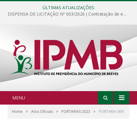
ÚLTIMAS ATUALIZAÇÕES:
DISPENSA DE LICITAÇÃO Nº 003/2026 ( Contratação de empresa para fornecimento de gêneros alimentícios não perecíveis, materiais de expediente, descartáveis, copa e cozinha, para análise e posterior publicação.)
MENU
»
»
»
Home
Atos Oficiais
PORTARIAS 2023
PORTARIA 069