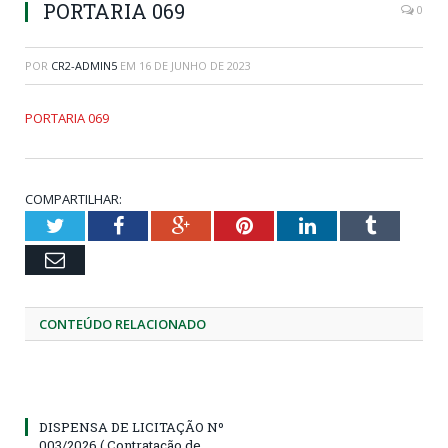
PORTARIA 069
0
POR
CR2-ADMIN5
EM
16 DE JUNHO DE 2023
PORTARIA 069
COMPARTILHAR:
Twitter
Facebook
Google+
Pinterest
LinkedIn
Tumblr
Email
CONTEÚDO RELACIONADO
DISPENSA DE LICITAÇÃO Nº
003/2026 ( Contratação de