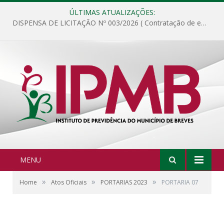
ÚLTIMAS ATUALIZAÇÕES:
DISPENSA DE LICITAÇÃO Nº 003/2026 ( Contratação de empresa para fornecimento de gêneros alimentícios não perecíveis, materiais de expediente, descartáveis, copa e cozinha, para análise e posterior publicação.)
MENU
»
»
»
Home
Atos Oficiais
PORTARIAS 2023
PORTARIA 07