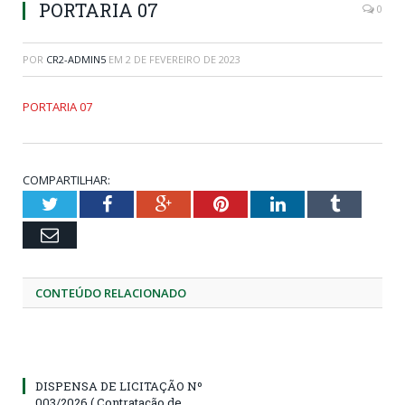
PORTARIA 07
0
POR
CR2-ADMIN5
EM
2 DE FEVEREIRO DE 2023
PORTARIA 07
COMPARTILHAR:
Twitter
Facebook
Google+
Pinterest
LinkedIn
Tumblr
Email
CONTEÚDO RELACIONADO
DISPENSA DE LICITAÇÃO Nº
003/2026 ( Contratação de