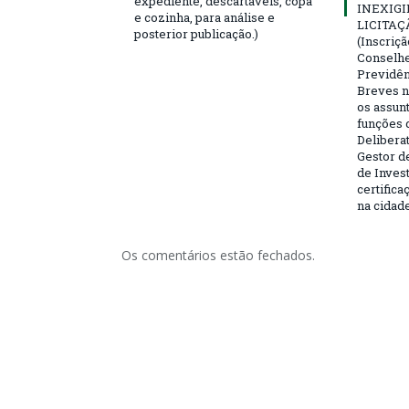
expediente, descartáveis, copa
INEXIGI
e cozinha, para análise e
LICITAÇ
posterior publicação.)
(Inscriç
Conselhei
Previdên
Breves n
os assun
funções 
Deliberat
Gestor d
de Inves
certifica
na cidad
Os comentários estão fechados.