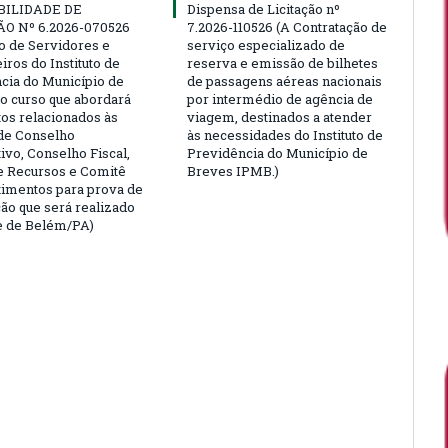
BILIDADE DE
Dispensa de Licitação nº
ÃO Nº 6.2026-070526
7.2026-110526 (A Contratação de
ão de Servidores e
serviço especializado de
ros do Instituto de
reserva e emissão de bilhetes
cia do Município de
de passagens aéreas nacionais
o curso que abordará
por intermédio de agência de
tos relacionados às
viagem, destinados a atender
de Conselho
às necessidades do Instituto de
ivo, Conselho Fiscal,
Previdência do Município de
e Recursos e Comitê
Breves IPMB.)
timentos para prova de
ção que será realizado
e de Belém/PA)