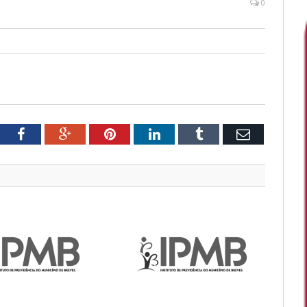
0
tter
Facebook
Google+
Pinterest
LinkedIn
Tumblr
Email