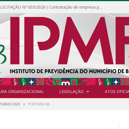
DISPENSA DE LICITAÇÃO Nº 003/2026 ( Contratação de empresa para fornecimento de gêneros alimentícios não perecíveis, materiais de expediente, descartáveis, copa e cozinha, para análise e posterior publicação.)
URA ORGANIZACIONAL
LEGISLAÇÃO
ATOS OFICIA
»
TARIAS 2023
PORTARIA 08