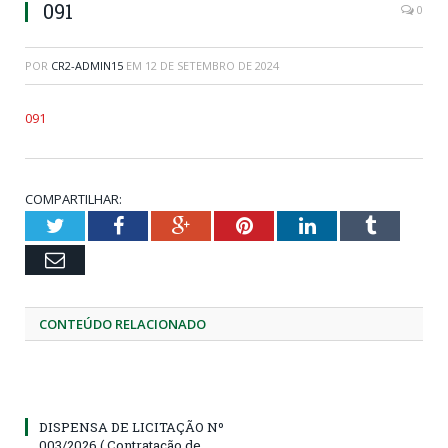
091
0
POR
CR2-ADMIN15
EM
12 DE SETEMBRO DE 2024
091
COMPARTILHAR:
Twitter
Facebook
Google+
Pinterest
LinkedIn
Tumblr
Email
CONTEÚDO RELACIONADO
DISPENSA DE LICITAÇÃO Nº
003/2026 ( Contratação de