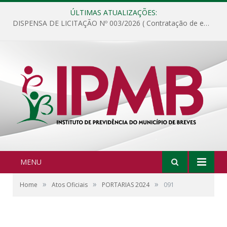
ÚLTIMAS ATUALIZAÇÕES:
DISPENSA DE LICITAÇÃO Nº 003/2026 ( Contratação de empresa para fornecimento de gêneros alimentícios não perecíveis, materiais de expediente, descartáveis, copa e cozinha, para análise e posterior publicação.)
MENU
»
»
»
Home
Atos Oficiais
PORTARIAS 2024
091