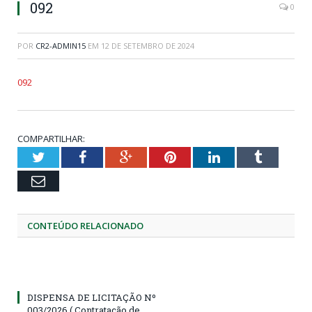
092
0
POR
CR2-ADMIN15
EM
12 DE SETEMBRO DE 2024
092
COMPARTILHAR:
Twitter
Facebook
Google+
Pinterest
LinkedIn
Tumblr
Email
CONTEÚDO RELACIONADO
DISPENSA DE LICITAÇÃO Nº
003/2026 ( Contratação de