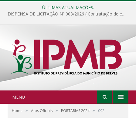
ÚLTIMAS ATUALIZAÇÕES:
DISPENSA DE LICITAÇÃO Nº 003/2026 ( Contratação de empresa para fornecimento de gêneros alimentícios não perecíveis, materiais de expediente, descartáveis, copa e cozinha, para análise e posterior publicação.)
MENU
»
»
»
Home
Atos Oficiais
PORTARIAS 2024
092