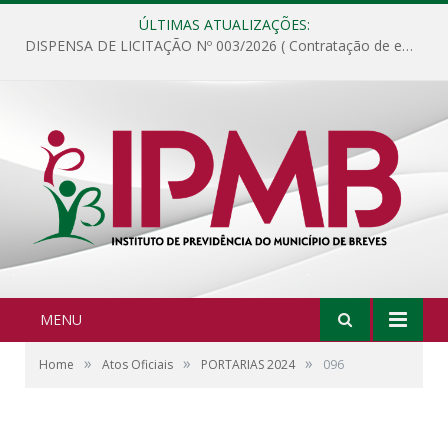
ÚLTIMAS ATUALIZAÇÕES:
DISPENSA DE LICITAÇÃO Nº 003/2026 ( Contratação de empresa para fornecimento de gêneros alimentícios não perecíveis, materiais de expediente, descartáveis, copa e cozinha, para análise e posterior publicação.)
MENU
»
»
»
Home
Atos Oficiais
PORTARIAS 2024
096