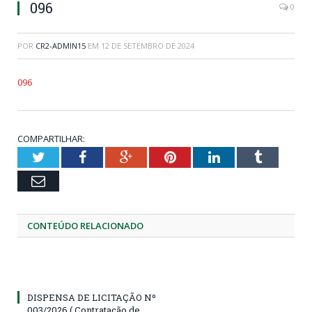
096
0
POR
CR2-ADMIN15
EM
12 DE SETEMBRO DE 2024
096
COMPARTILHAR:
Twitter
Facebook
Google+
Pinterest
LinkedIn
Tumblr
Email
CONTEÚDO RELACIONADO
DISPENSA DE LICITAÇÃO Nº
003/2026 ( Contratação de