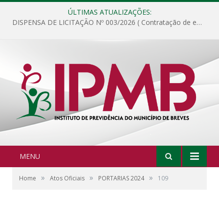
ÚLTIMAS ATUALIZAÇÕES:
DISPENSA DE LICITAÇÃO Nº 003/2026 ( Contratação de empresa para fornecimento de gêneros alimentícios não perecíveis, materiais de expediente, descartáveis, copa e cozinha, para análise e posterior publicação.)
MENU
»
»
»
Home
Atos Oficiais
PORTARIAS 2024
109