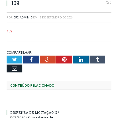
109
0
POR
CR2-ADMIN15
EM
12 DE SETEMBRO DE 2024
109
COMPARTILHAR:
Twitter
Facebook
Google+
Pinterest
LinkedIn
Tumblr
Email
CONTEÚDO RELACIONADO
DISPENSA DE LICITAÇÃO Nº
003/2026 ( Contratação de