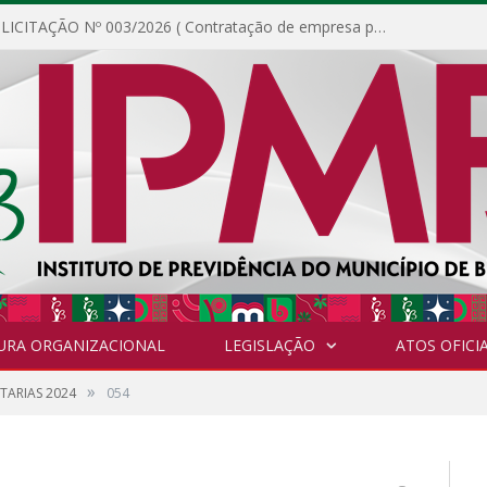
DISPENSA DE LICITAÇÃO Nº 003/2026 ( Contratação de empresa para fornecimento de gêneros alimentícios não perecíveis, materiais de expediente, descartáveis, copa e cozinha, para análise e posterior publicação.)
URA ORGANIZACIONAL
LEGISLAÇÃO
ATOS OFICIA
»
TARIAS 2024
054