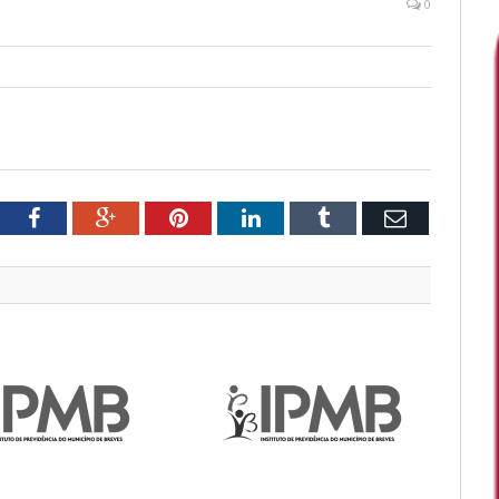
0
tter
Facebook
Google+
Pinterest
LinkedIn
Tumblr
Email