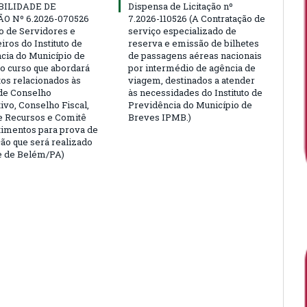
BILIDADE DE
Dispensa de Licitação nº
ÃO Nº 6.2026-070526
7.2026-110526 (A Contratação de
ão de Servidores e
serviço especializado de
ros do Instituto de
reserva e emissão de bilhetes
cia do Município de
de passagens aéreas nacionais
o curso que abordará
por intermédio de agência de
tos relacionados às
viagem, destinados a atender
de Conselho
às necessidades do Instituto de
ivo, Conselho Fiscal,
Previdência do Município de
e Recursos e Comitê
Breves IPMB.)
timentos para prova de
ção que será realizado
e de Belém/PA)