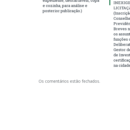
expediente, descartáveis, copa
INEXIGI
e cozinha, para análise e
LICITAÇ
posterior publicação.)
(Inscriç
Conselhei
Previdên
Breves n
os assun
funções 
Deliberat
Gestor d
de Inves
certifica
na cidad
Os comentários estão fechados.