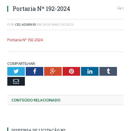
Portaria Nº 192-2024
0
POR
CR2-ADMIN18
EM
24 DE MAIO DE 2025
Portaria Nº 192-2024
COMPARTILHAR:
Twitter
Facebook
Google+
Pinterest
LinkedIn
Tumblr
Email
CONTEÚDO RELACIONADO
DISPENSA DE LICITAÇÃO Nº