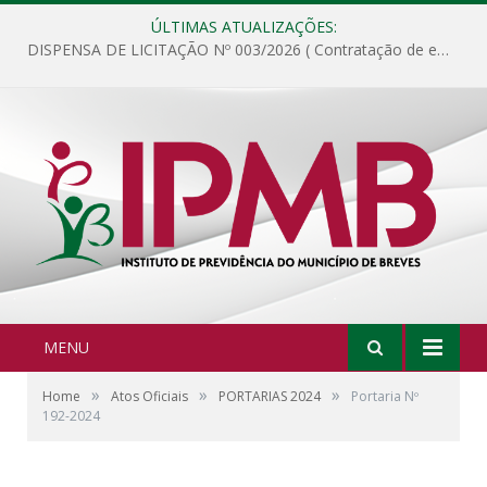
ÚLTIMAS ATUALIZAÇÕES:
DISPENSA DE LICITAÇÃO Nº 003/2026 ( Contratação de empresa para fornecimento de gêneros alimentícios não perecíveis, materiais de expediente, descartáveis, copa e cozinha, para análise e posterior publicação.)
MENU
»
»
»
Home
Atos Oficiais
PORTARIAS 2024
Portaria Nº
192-2024