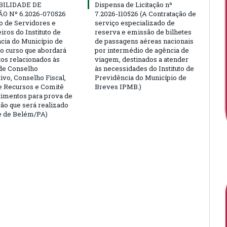
BILIDADE DE
Dispensa de Licitação nº
ÃO Nº 6.2026-070526
7.2026-110526 (A Contratação de
ão de Servidores e
serviço especializado de
ros do Instituto de
reserva e emissão de bilhetes
cia do Município de
de passagens aéreas nacionais
o curso que abordará
por intermédio de agência de
tos relacionados às
viagem, destinados a atender
de Conselho
às necessidades do Instituto de
ivo, Conselho Fiscal,
Previdência do Município de
e Recursos e Comitê
Breves IPMB.)
timentos para prova de
ção que será realizado
e de Belém/PA)