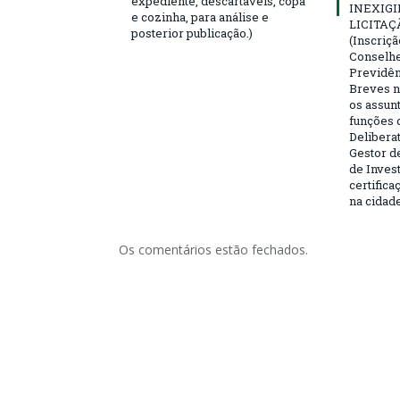
expediente, descartáveis, copa
INEXIGI
e cozinha, para análise e
LICITAÇ
posterior publicação.)
(Inscriç
Conselhei
Previdên
Breves n
os assun
funções 
Deliberat
Gestor d
de Inves
certifica
na cidad
Os comentários estão fechados.