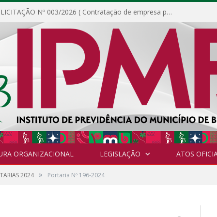
DISPENSA DE LICITAÇÃO Nº 003/2026 ( Contratação de empresa para fornecimento de gêneros alimentícios não perecíveis, materiais de expediente, descartáveis, copa e cozinha, para análise e posterior publicação.)
URA ORGANIZACIONAL
LEGISLAÇÃO
ATOS OFICIA
»
TARIAS 2024
Portaria Nº 196-2024