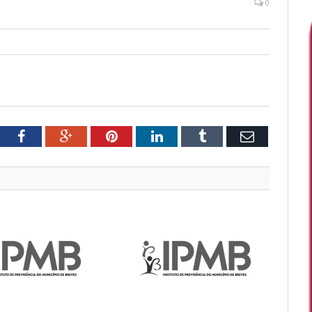
0
tter
Facebook
Google+
Pinterest
LinkedIn
Tumblr
Email