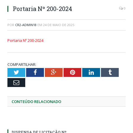
Portaria Nº 200-2024
0
POR
CR2-ADMIN18
EM
24 DE MAIO DE 2025
Portaria Nº 200-2024
COMPARTILHAR:
Twitter
Facebook
Google+
Pinterest
LinkedIn
Tumblr
Email
CONTEÚDO RELACIONADO
DISPENSA DE LICITAÇÃO Nº