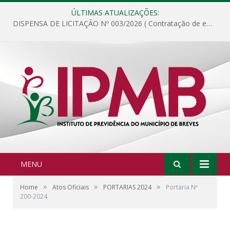
ÚLTIMAS ATUALIZAÇÕES:
DISPENSA DE LICITAÇÃO Nº 003/2026 ( Contratação de empresa para fornecimento de gêneros alimentícios não perecíveis, materiais de expediente, descartáveis, copa e cozinha, para análise e posterior publicação.)
MENU
»
»
»
Home
Atos Oficiais
PORTARIAS 2024
Portaria Nº
200-2024