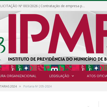
DISPENSA DE LICITAÇÃO Nº 003/2026 ( Contratação de empresa para fornecimento de gêneros alimentícios não perecíveis, materiais de expediente, descartáveis, copa e cozinha, para análise e posterior publicação.)
URA ORGANIZACIONAL
LEGISLAÇÃO
ATOS OFICIA
»
TARIAS 2024
Portaria Nº 205-2024