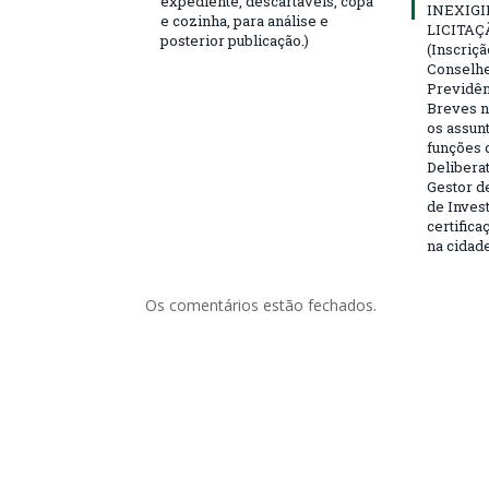
expediente, descartáveis, copa
INEXIGI
e cozinha, para análise e
LICITAÇ
posterior publicação.)
(Inscriç
Conselhei
Previdên
Breves n
os assun
funções 
Deliberat
Gestor d
de Inves
certifica
na cidad
Os comentários estão fechados.