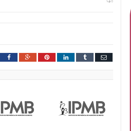
0
tter
Facebook
Google+
Pinterest
LinkedIn
Tumblr
Email