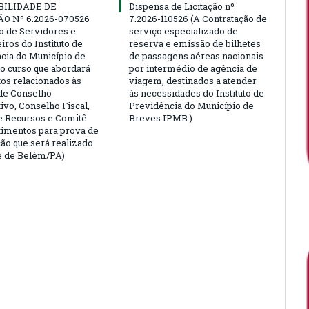
BILIDADE DE
Dispensa de Licitação nº
ÃO Nº 6.2026-070526
7.2026-110526 (A Contratação de
ão de Servidores e
serviço especializado de
ros do Instituto de
reserva e emissão de bilhetes
cia do Município de
de passagens aéreas nacionais
o curso que abordará
por intermédio de agência de
tos relacionados às
viagem, destinados a atender
de Conselho
às necessidades do Instituto de
ivo, Conselho Fiscal,
Previdência do Município de
e Recursos e Comitê
Breves IPMB.)
timentos para prova de
ção que será realizado
e de Belém/PA)