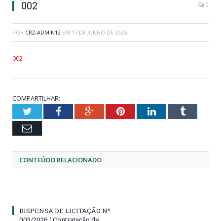
002
0
POR
CR2-ADMIN12
EM
17 DE JUNHO DE 2025
002
COMPARTILHAR:
Twitter
Facebook
Google+
Pinterest
LinkedIn
Tumblr
Email
CONTEÚDO RELACIONADO
DISPENSA DE LICITAÇÃO Nº
003/2026 ( Contratação de