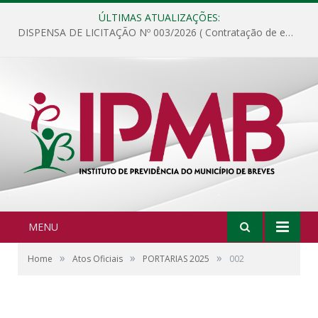
ÚLTIMAS ATUALIZAÇÕES:
DISPENSA DE LICITAÇÃO Nº 003/2026 ( Contratação de empresa para fornecimento de gêneros alimentícios não perecíveis, materiais de expediente, descartáveis, copa e cozinha, para análise e posterior publicação.)
MENU
»
»
»
Home
Atos Oficiais
PORTARIAS 2025
002