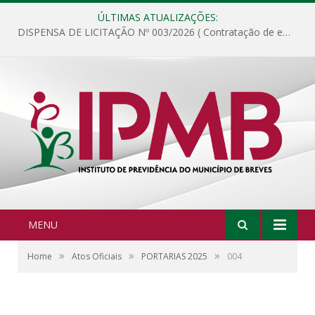
ÚLTIMAS ATUALIZAÇÕES:
DISPENSA DE LICITAÇÃO Nº 003/2026 ( Contratação de empresa para fornecimento de gêneros alimentícios não perecíveis, materiais de expediente, descartáveis, copa e cozinha, para análise e posterior publicação.)
MENU
»
»
»
Home
Atos Oficiais
PORTARIAS 2025
004