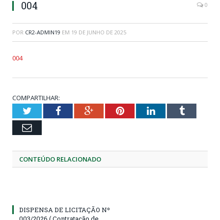
004
0
POR
CR2-ADMIN19
EM
19 DE JUNHO DE 2025
004
COMPARTILHAR:
Twitter
Facebook
Google+
Pinterest
LinkedIn
Tumblr
Email
CONTEÚDO RELACIONADO
DISPENSA DE LICITAÇÃO Nº
003/2026 ( Contratação de