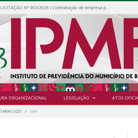
DISPENSA DE LICITAÇÃO Nº 003/2026 ( Contratação de empresa para fornecimento de gêneros alimentícios não perecíveis, materiais de expediente, descartáveis, copa e cozinha, para análise e posterior publicação.)
URA ORGANIZACIONAL
LEGISLAÇÃO
ATOS OFICIA
»
TARIAS 2025
044