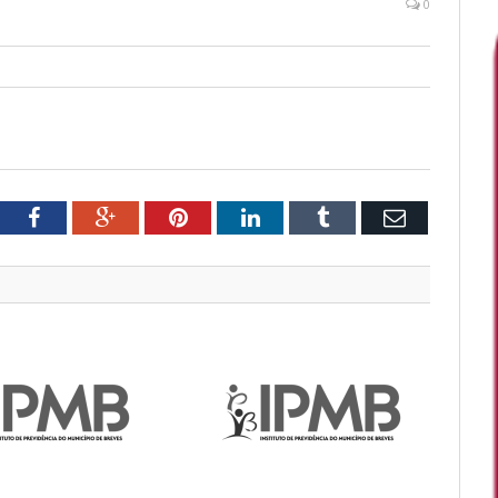
0
tter
Facebook
Google+
Pinterest
LinkedIn
Tumblr
Email