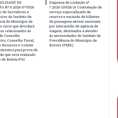
BILIDADE DE
Dispensa de Licitação nº
ÃO Nº 6.2026-070526
7.2026-110526 (A Contratação de
ão de Servidores e
serviço especializado de
ros do Instituto de
reserva e emissão de bilhetes
cia do Município de
de passagens aéreas nacionais
o curso que abordará
por intermédio de agência de
tos relacionados às
viagem, destinados a atender
de Conselho
às necessidades do Instituto de
ivo, Conselho Fiscal,
Previdência do Município de
e Recursos e Comitê
Breves IPMB.)
timentos para prova de
ção que será realizado
e de Belém/PA)