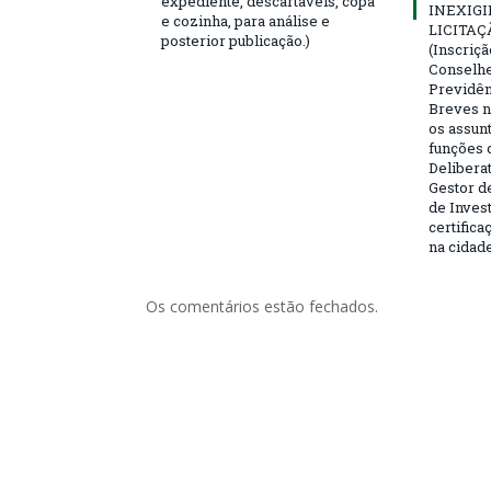
expediente, descartáveis, copa
INEXIGI
e cozinha, para análise e
LICITAÇ
posterior publicação.)
(Inscriç
Conselhei
Previdên
Breves n
os assun
funções 
Deliberat
Gestor d
de Inves
certifica
na cidad
Os comentários estão fechados.