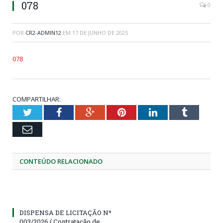
078
0
POR
CR2-ADMIN12
EM
17 DE JUNHO DE 2025
078
COMPARTILHAR:
Twitter
Facebook
Google+
Pinterest
LinkedIn
Tumblr
Email
CONTEÚDO RELACIONADO
DISPENSA DE LICITAÇÃO Nº
003/2026 ( Contratação de