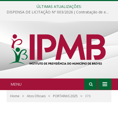
ÚLTIMAS ATUALIZAÇÕES:
DISPENSA DE LICITAÇÃO Nº 003/2026 ( Contratação de empresa para fornecimento de gêneros alimentícios não perecíveis, materiais de expediente, descartáveis, copa e cozinha, para análise e posterior publicação.)
MENU
»
»
»
Home
Atos Oficiais
PORTARIAS 2025
078