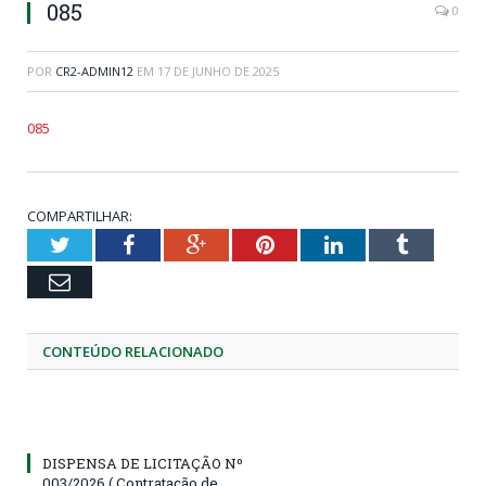
085
0
POR
CR2-ADMIN12
EM
17 DE JUNHO DE 2025
085
COMPARTILHAR:
Twitter
Facebook
Google+
Pinterest
LinkedIn
Tumblr
Email
CONTEÚDO RELACIONADO
DISPENSA DE LICITAÇÃO Nº
003/2026 ( Contratação de