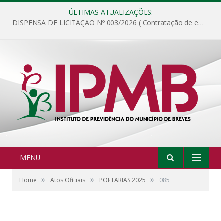
ÚLTIMAS ATUALIZAÇÕES:
DISPENSA DE LICITAÇÃO Nº 003/2026 ( Contratação de empresa para fornecimento de gêneros alimentícios não perecíveis, materiais de expediente, descartáveis, copa e cozinha, para análise e posterior publicação.)
MENU
»
»
»
Home
Atos Oficiais
PORTARIAS 2025
085