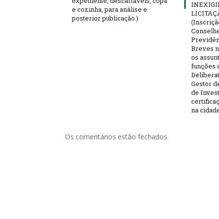
expediente, descartáveis, copa
INEXIGI
e cozinha, para análise e
LICITAÇ
posterior publicação.)
(Inscriç
Conselhei
Previdên
Breves n
os assun
funções 
Deliberat
Gestor d
de Inves
certifica
na cidad
Os comentários estão fechados.