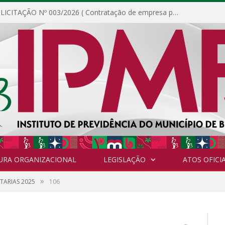
DISPENSA DE LICITAÇÃO Nº 003/2026 ( Contratação de empresa para fornecimento de gêneros alimentícios não perecíveis, materiais de expediente, descartáveis, copa e cozinha, para análise e posterior publicação.)
URA ORGANIZACIONAL
LEGISLAÇÃO
ATOS OFICIA
»
TARIAS 2025
106