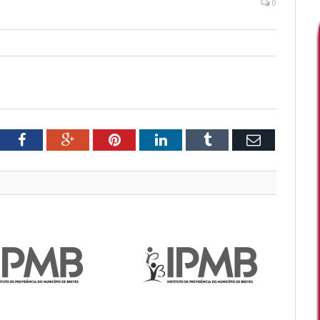
0
tter
Facebook
Google+
Pinterest
LinkedIn
Tumblr
Email