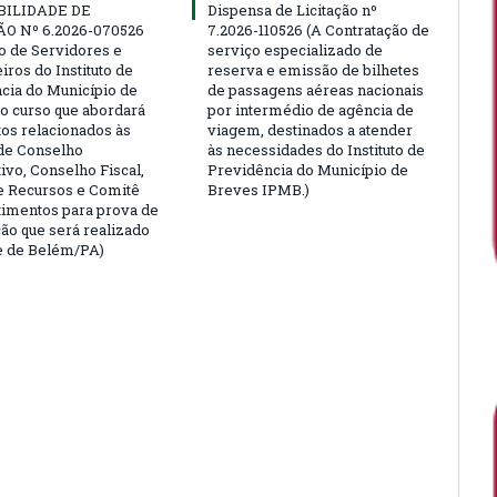
BILIDADE DE
Dispensa de Licitação nº
ÃO Nº 6.2026-070526
7.2026-110526 (A Contratação de
ão de Servidores e
serviço especializado de
ros do Instituto de
reserva e emissão de bilhetes
cia do Município de
de passagens aéreas nacionais
o curso que abordará
por intermédio de agência de
tos relacionados às
viagem, destinados a atender
de Conselho
às necessidades do Instituto de
ivo, Conselho Fiscal,
Previdência do Município de
e Recursos e Comitê
Breves IPMB.)
timentos para prova de
ção que será realizado
e de Belém/PA)