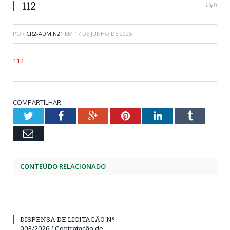
112
0
POR
CR2-ADMIN21
EM
17 DE JUNHO DE 2025
112
COMPARTILHAR:
Twitter
Facebook
Google+
Pinterest
LinkedIn
Tumblr
Email
CONTEÚDO RELACIONADO
DISPENSA DE LICITAÇÃO Nº
003/2026 ( Contratação de