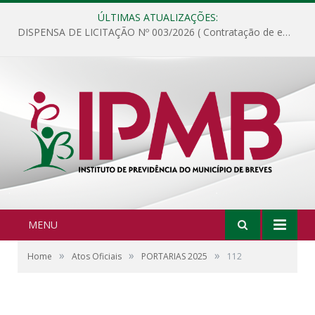
ÚLTIMAS ATUALIZAÇÕES:
DISPENSA DE LICITAÇÃO Nº 003/2026 ( Contratação de empresa para fornecimento de gêneros alimentícios não perecíveis, materiais de expediente, descartáveis, copa e cozinha, para análise e posterior publicação.)
MENU
»
»
»
Home
Atos Oficiais
PORTARIAS 2025
112