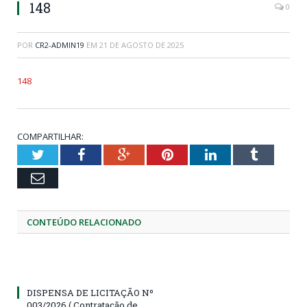
148
0
POR
CR2-ADMIN19
EM
21 DE AGOSTO DE 2025
148
COMPARTILHAR:
Twitter
Facebook
Google+
Pinterest
LinkedIn
Tumblr
Email
CONTEÚDO RELACIONADO
DISPENSA DE LICITAÇÃO Nº
003/2026 ( Contratação de