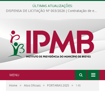
ÚLTIMAS ATUALIZAÇÕES:
DISPENSA DE LICITAÇÃO Nº 003/2026 ( Contratação de empresa para fornecimento de gêneros alimentícios não perecíveis, materiais de expediente, descartáveis, copa e cozinha, para análise e posterior publicação.)
MENU
»
»
»
Home
Atos Oficiais
PORTARIAS 2025
148