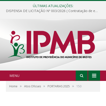
ÚLTIMAS ATUALIZAÇÕES:
DISPENSA DE LICITAÇÃO Nº 003/2026 ( Contratação de empresa para fornecimento de gêneros alimentícios não perecíveis, materiais de expediente, descartáveis, copa e cozinha, para análise e posterior publicação.)
MENU
»
»
»
Home
Atos Oficiais
PORTARIAS 2025
150