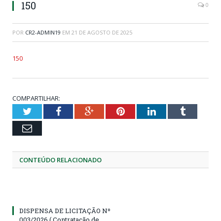
150
0
POR
CR2-ADMIN19
EM
21 DE AGOSTO DE 2025
150
COMPARTILHAR:
Twitter
Facebook
Google+
Pinterest
LinkedIn
Tumblr
Email
CONTEÚDO RELACIONADO
DISPENSA DE LICITAÇÃO Nº
003/2026 ( Contratação de