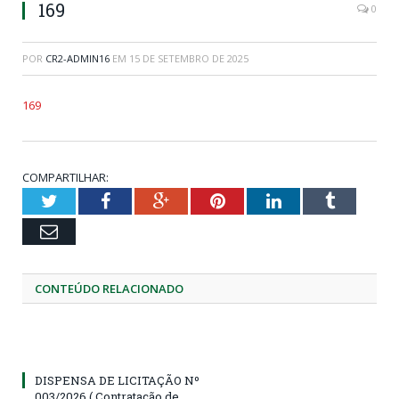
169
0
POR
CR2-ADMIN16
EM
15 DE SETEMBRO DE 2025
169
COMPARTILHAR:
Twitter
Facebook
Google+
Pinterest
LinkedIn
Tumblr
Email
CONTEÚDO RELACIONADO
DISPENSA DE LICITAÇÃO Nº
003/2026 ( Contratação de