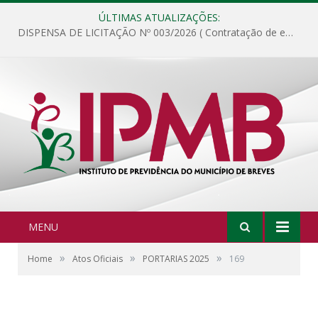
ÚLTIMAS ATUALIZAÇÕES:
DISPENSA DE LICITAÇÃO Nº 003/2026 ( Contratação de empresa para fornecimento de gêneros alimentícios não perecíveis, materiais de expediente, descartáveis, copa e cozinha, para análise e posterior publicação.)
MENU
»
»
»
Home
Atos Oficiais
PORTARIAS 2025
169