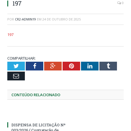
197
0
POR
CR2-ADMIN19
EM
24 DE OUTUBRO DE 2025
197
COMPARTILHAR:
Twitter
Facebook
Google+
Pinterest
LinkedIn
Tumblr
Email
CONTEÚDO RELACIONADO
DISPENSA DE LICITAÇÃO Nº
003/2026 ( Contratação de