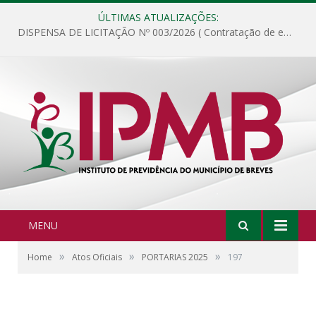
ÚLTIMAS ATUALIZAÇÕES:
DISPENSA DE LICITAÇÃO Nº 003/2026 ( Contratação de empresa para fornecimento de gêneros alimentícios não perecíveis, materiais de expediente, descartáveis, copa e cozinha, para análise e posterior publicação.)
MENU
»
»
»
Home
Atos Oficiais
PORTARIAS 2025
197