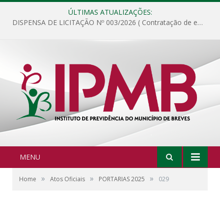
ÚLTIMAS ATUALIZAÇÕES:
DISPENSA DE LICITAÇÃO Nº 003/2026 ( Contratação de empresa para fornecimento de gêneros alimentícios não perecíveis, materiais de expediente, descartáveis, copa e cozinha, para análise e posterior publicação.)
MENU
»
»
»
Home
Atos Oficiais
PORTARIAS 2025
029