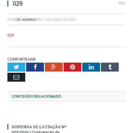
029
0
POR
CR2-ADMIN12
EM
17 DE JUNHO DE 2025
029
COMPARTILHAR:
Twitter
Facebook
Google+
Pinterest
LinkedIn
Tumblr
Email
CONTEÚDO RELACIONADO
DISPENSA DE LICITAÇÃO Nº
003/2026 ( Contratação de