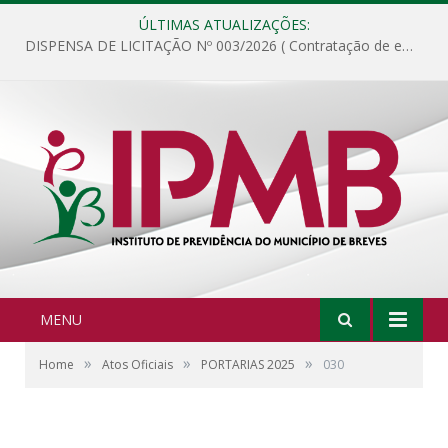
ÚLTIMAS ATUALIZAÇÕES:
DISPENSA DE LICITAÇÃO Nº 003/2026 ( Contratação de empresa para fornecimento de gêneros alimentícios não perecíveis, materiais de expediente, descartáveis, copa e cozinha, para análise e posterior publicação.)
MENU
»
»
»
Home
Atos Oficiais
PORTARIAS 2025
030