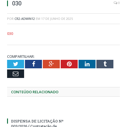
030
0
POR
CR2-ADMIN12
EM
17 DE JUNHO DE 2025
030
COMPARTILHAR:
Twitter
Facebook
Google+
Pinterest
LinkedIn
Tumblr
Email
CONTEÚDO RELACIONADO
DISPENSA DE LICITAÇÃO Nº
003/2026 ( Contratação de