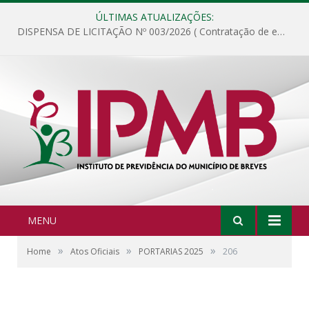
ÚLTIMAS ATUALIZAÇÕES:
DISPENSA DE LICITAÇÃO Nº 003/2026 ( Contratação de empresa para fornecimento de gêneros alimentícios não perecíveis, materiais de expediente, descartáveis, copa e cozinha, para análise e posterior publicação.)
MENU
»
»
»
Home
Atos Oficiais
PORTARIAS 2025
206