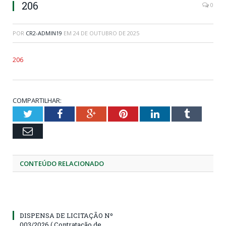
206
0
POR
CR2-ADMIN19
EM
24 DE OUTUBRO DE 2025
206
COMPARTILHAR:
Twitter
Facebook
Google+
Pinterest
LinkedIn
Tumblr
Email
CONTEÚDO RELACIONADO
DISPENSA DE LICITAÇÃO Nº
003/2026 ( Contratação de