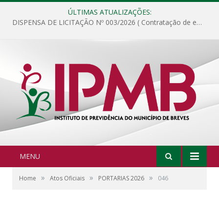
ÚLTIMAS ATUALIZAÇÕES:
DISPENSA DE LICITAÇÃO Nº 003/2026 ( Contratação de empresa para fornecimento de gêneros alimentícios não perecíveis, materiais de expediente, descartáveis, copa e cozinha, para análise e posterior publicação.)
MENU
»
»
»
Home
Atos Oficiais
PORTARIAS 2026
046