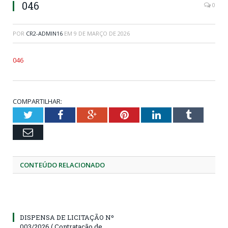
046
0
POR
CR2-ADMIN16
EM
9 DE MARÇO DE 2026
046
COMPARTILHAR:
Twitter
Facebook
Google+
Pinterest
LinkedIn
Tumblr
Email
CONTEÚDO RELACIONADO
DISPENSA DE LICITAÇÃO Nº
003/2026 ( Contratação de