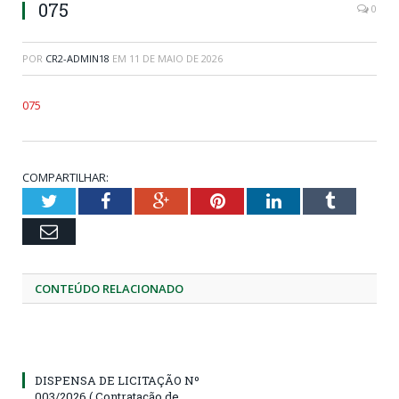
075
0
POR
CR2-ADMIN18
EM
11 DE MAIO DE 2026
075
COMPARTILHAR:
Twitter
Facebook
Google+
Pinterest
LinkedIn
Tumblr
Email
CONTEÚDO RELACIONADO
DISPENSA DE LICITAÇÃO Nº
003/2026 ( Contratação de