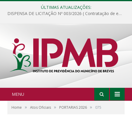
ÚLTIMAS ATUALIZAÇÕES:
DISPENSA DE LICITAÇÃO Nº 003/2026 ( Contratação de empresa para fornecimento de gêneros alimentícios não perecíveis, materiais de expediente, descartáveis, copa e cozinha, para análise e posterior publicação.)
MENU
»
»
»
Home
Atos Oficiais
PORTARIAS 2026
075