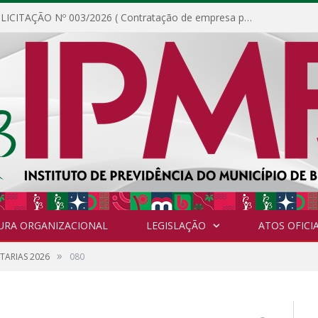
DISPENSA DE LICITAÇÃO Nº 003/2026 ( Contratação de empresa para fornecimento de gêneros alimentícios não perecíveis, materiais de expediente, descartáveis, copa e cozinha, para análise e posterior publicação.)
URA ORGANIZACIONAL
LEGISLAÇÃO
ATOS OFICIA
»
TARIAS 2026
080