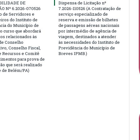
BILIDADE DE
Dispensa de Licitação nº
ÃO Nº 6.2026-070526
7.2026-110526 (A Contratação de
ão de Servidores e
serviço especializado de
ros do Instituto de
reserva e emissão de bilhetes
cia do Município de
de passagens aéreas nacionais
o curso que abordará
por intermédio de agência de
tos relacionados às
viagem, destinados a atender
de Conselho
às necessidades do Instituto de
ivo, Conselho Fiscal,
Previdência do Município de
e Recursos e Comitê
Breves IPMB.)
timentos para prova de
ção que será realizado
e de Belém/PA)