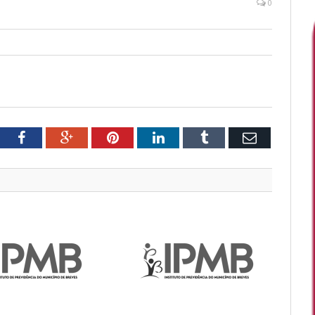
0
tter
Facebook
Google+
Pinterest
LinkedIn
Tumblr
Email