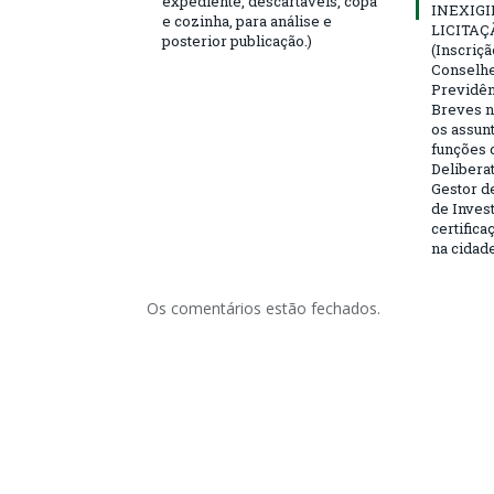
expediente, descartáveis, copa
INEXIGI
e cozinha, para análise e
LICITAÇ
posterior publicação.)
(Inscriç
Conselhei
Previdên
Breves n
os assun
funções 
Deliberat
Gestor d
de Inves
certifica
na cidad
Os comentários estão fechados.