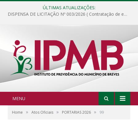
ÚLTIMAS ATUALIZAÇÕES:
DISPENSA DE LICITAÇÃO Nº 003/2026 ( Contratação de empresa para fornecimento de gêneros alimentícios não perecíveis, materiais de expediente, descartáveis, copa e cozinha, para análise e posterior publicação.)
MENU
»
»
»
Home
Atos Oficiais
PORTARIAS 2026
99