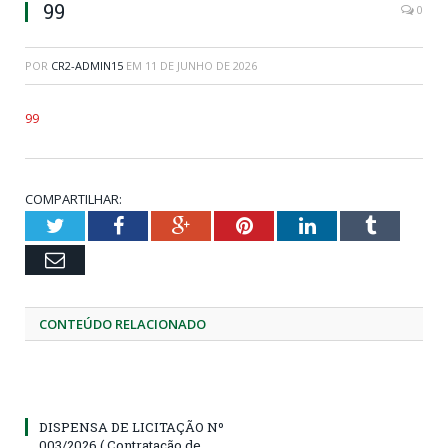
99
0
POR
CR2-ADMIN15
EM
11 DE JUNHO DE 2026
99
COMPARTILHAR:
Twitter
Facebook
Google+
Pinterest
LinkedIn
Tumblr
Email
CONTEÚDO RELACIONADO
DISPENSA DE LICITAÇÃO Nº
003/2026 ( Contratação de