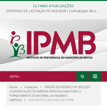
ÚLTIMAS ATUALIZAÇÕES:
DISPENSA DE LICITAÇÃO Nº 003/2026 ( Contratação de empresa para fornecimento de gêneros alimentícios não perecíveis, materiais de expediente, descartáveis, copa e cozinha, para análise e posterior publicação.)
MENU
»
»
Home
Licitações
PREGÃO ELETRÔNICO Nº 002/2021
(CONTRATAÇÃO DE EMPRESA ESPECIALIZADA PARA O
FORNECIMENTO DE MATERIAL DE HIGIENE E
»
LIMPEZA)
CONTRATO N 002.004_2021-IPMB