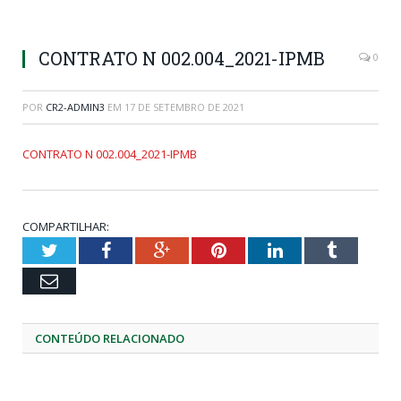
CONTRATO N 002.004_2021-IPMB
0
POR
CR2-ADMIN3
EM
17 DE SETEMBRO DE 2021
CONTRATO N 002.004_2021-IPMB
COMPARTILHAR:
Twitter
Facebook
Google+
Pinterest
LinkedIn
Tumblr
Email
CONTEÚDO RELACIONADO