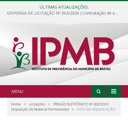
ÚLTIMAS ATUALIZAÇÕES:
DISPENSA DE LICITAÇÃO Nº 003/2026 ( Contratação de empresa para fornecimento de gêneros alimentícios não perecíveis, materiais de expediente, descartáveis, copa e cozinha, para análise e posterior publicação.)
MENU
»
»
Home
Licitações
PREGÃO ELETRÔNICO Nº 002/2023
»
(Aquisição de Material Permanente)
ATOS DE ADJUDICAÇÃO