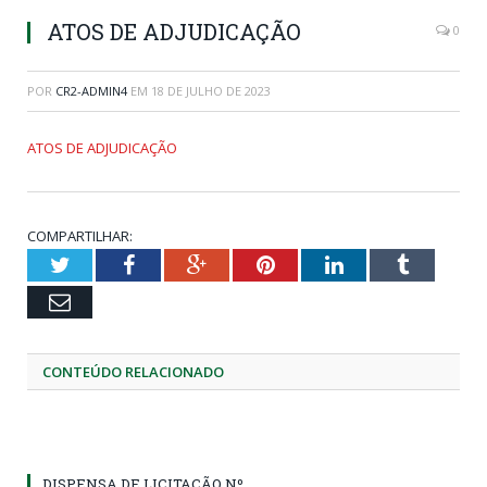
ATOS DE ADJUDICAÇÃO
0
POR
CR2-ADMIN4
EM
18 DE JULHO DE 2023
ATOS DE ADJUDICAÇÃO
COMPARTILHAR:
Twitter
Facebook
Google+
Pinterest
LinkedIn
Tumblr
Email
CONTEÚDO RELACIONADO
DISPENSA DE LICITAÇÃO Nº