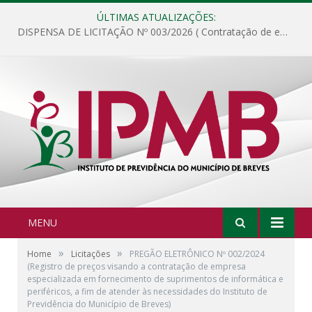
ÚLTIMAS ATUALIZAÇÕES:
DISPENSA DE LICITAÇÃO Nº 003/2026 ( Contratação de empresa para fornecimento de gêneros alimentícios não perecíveis, materiais de expediente, descartáveis, copa e cozinha, para análise e posterior publicação.)
MENU
»
»
Home
Licitações
PREGÃO ELETRÔNICO Nº 002/2024
(Registro de preços visando a contratação de empresa
especializada em fornecimento de suprimentos de informática e
periféricos, a fim de atender às necessidades do Instituto de
Previdência do Município de Breves)