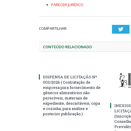
PARECER JURÍDICO
COMPARTILHAR:
Twi
CONTEÚDO RELACIONADO
DISPENSA DE LICITAÇÃO Nº
003/2026 ( Contratação de
empresa para fornecimento de
gêneros alimentícios não
perecíveis, materiais de
expediente, descartáveis, copa
INEXIGI
e cozinha, para análise e
LICITAÇ
posterior publicação.)
(Inscriç
Conselhei
Previdên