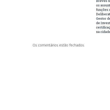
Breves n
os assun
funções 
Deliberat
Gestor d
de Inves
certifica
na cidad
Os comentários estão fechados.