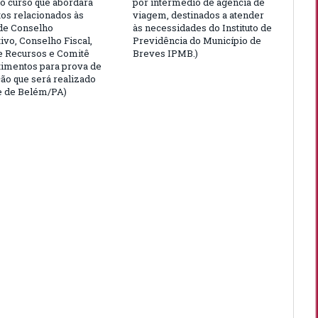
o curso que abordará
por intermédio de agência de
tos relacionados às
viagem, destinados a atender
de Conselho
às necessidades do Instituto de
ivo, Conselho Fiscal,
Previdência do Município de
e Recursos e Comitê
Breves IPMB.)
timentos para prova de
ção que será realizado
e de Belém/PA)