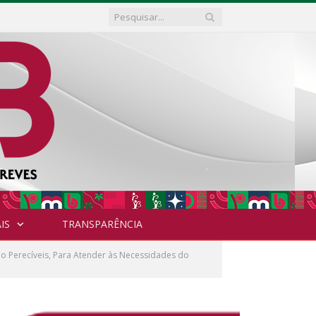
IS
TRANSPARÊNCIA
o Perecíveis, Para Atender às Necessidades do