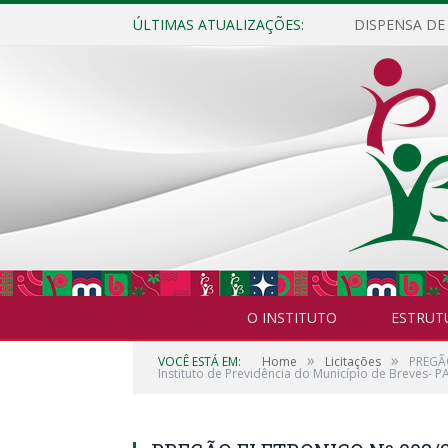
ÚLTIMAS ATUALIZAÇÕES:
O INSTITUTO
ESTRUT
»
»
VOCÊ ESTÁ EM:
Home
Licitações
PREGÃO
Instituto de Previdência do Município de Breves- PA