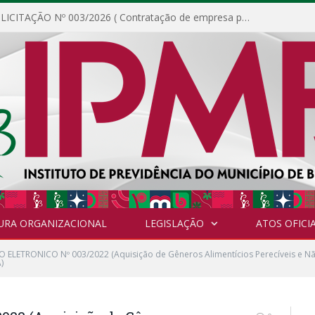
DISPENSA DE LICITAÇÃO Nº 003/2026 ( Contratação de empresa para fornecimento de gêneros alimentícios não perecíveis, materiais de expediente, descartáveis, copa e cozinha, para análise e posterior publicação.)
URA ORGANIZACIONAL
LEGISLAÇÃO
ATOS OFICIA
 ELETRONICO Nº 003/2022 (Aquisição de Gêneros Alimentícios Perecíveis e Nã
)