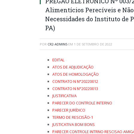
PREGÃO ELETRONICO Nº 003/20
Alimentícios Perecíveis e Não
Necessidades do Instituto de 
PA)
POR
CR2-ADMIN5
EM
1 DE SETEMBRO DE 2022
EDITAL
ATOS DE ADJUDICAÇÃO
ATOS DE HOMOLOGAÇÃO
CONTRATO N N°20220012
CONTRATO N N°20220013
JUSTIFICATIVA
PARECER DO CONTROLE INTERNO
PARECER JURÍDICO
TERMO DE RESCISÃO-1
JUSTICATIVA BOM BONS
PARECER CONTROLE INTRNO RESCISAO AMI