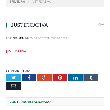
»
BREVES/PA)
JUSTIFICATIVA
JUSTIFICATIVA
0
POR
CR2-ADMIN8
EM
27 DE SETEMBRO DE 2023
JUSTIFICATIVA
COMPARTILHAR:
Twitter
Facebook
Google+
Pinterest
LinkedIn
Tumblr
Email
CONTEÚDO RELACIONADO