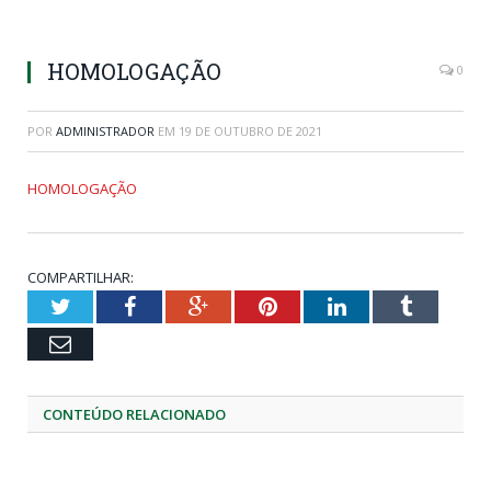
HOMOLOGAÇÃO
0
POR
ADMINISTRADOR
EM
19 DE OUTUBRO DE 2021
HOMOLOGAÇÃO
COMPARTILHAR:
Twitter
Facebook
Google+
Pinterest
LinkedIn
Tumblr
Email
CONTEÚDO RELACIONADO