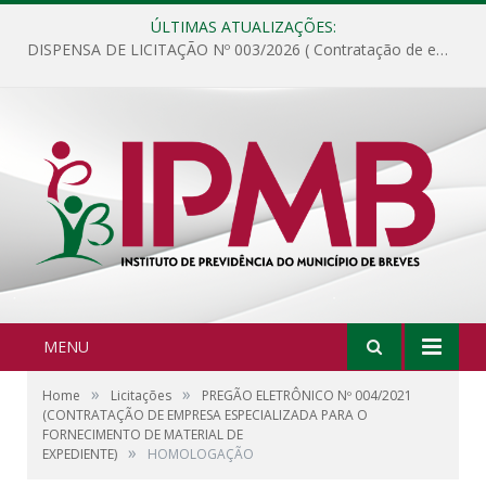
ÚLTIMAS ATUALIZAÇÕES:
DISPENSA DE LICITAÇÃO Nº 003/2026 ( Contratação de empresa para fornecimento de gêneros alimentícios não perecíveis, materiais de expediente, descartáveis, copa e cozinha, para análise e posterior publicação.)
MENU
»
»
Home
Licitações
PREGÃO ELETRÔNICO Nº 004/2021
(CONTRATAÇÃO DE EMPRESA ESPECIALIZADA PARA O
FORNECIMENTO DE MATERIAL DE
»
EXPEDIENTE)
HOMOLOGAÇÃO