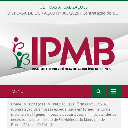
ÚLTIMAS ATUALIZAÇÕES:
DISPENSA DE LICITAÇÃO Nº 003/2026 ( Contratação de empresa para fornecimento de gêneros alimentícios não perecíveis, materiais de expediente, descartáveis, copa e cozinha, para análise e posterior publicação.)
MENU
»
»
Home
Licitações
PREGÃO ELETRÔNICO Nº 004/2023
(Contratação de empresa especializada em fornecimento de
materiais de higiene, limpeza e descartáveis, a fim de atender às
necessidades do Instituto de Previdência do Município de
»
Breves/PA)
EDITAL. (1)