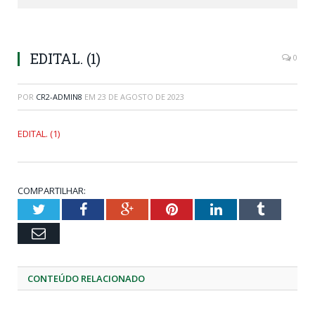
EDITAL. (1)
0
POR
CR2-ADMIN8
EM
23 DE AGOSTO DE 2023
EDITAL. (1)
COMPARTILHAR:
Twitter
Facebook
Google+
Pinterest
LinkedIn
Tumblr
Email
CONTEÚDO RELACIONADO