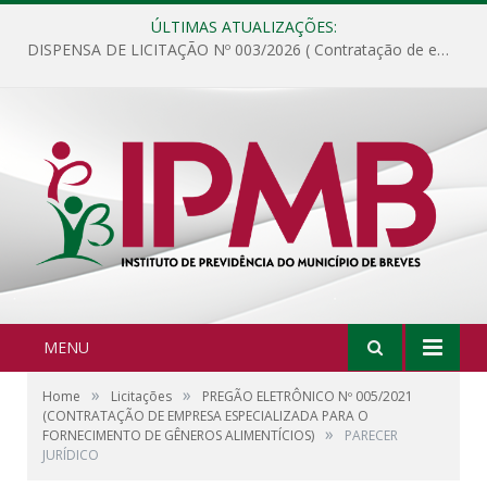
ÚLTIMAS ATUALIZAÇÕES:
DISPENSA DE LICITAÇÃO Nº 003/2026 ( Contratação de empresa para fornecimento de gêneros alimentícios não perecíveis, materiais de expediente, descartáveis, copa e cozinha, para análise e posterior publicação.)
MENU
»
»
Home
Licitações
PREGÃO ELETRÔNICO Nº 005/2021
(CONTRATAÇÃO DE EMPRESA ESPECIALIZADA PARA O
»
FORNECIMENTO DE GÊNEROS ALIMENTÍCIOS)
PARECER
JURÍDICO