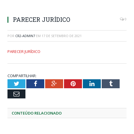
PARECER JURÍDICO
0
POR
CR2-ADMIN7
EM
17 DE SETEMBRO DE 2021
PARECER JURÍDICO
COMPARTILHAR:
Twitter
Facebook
Google+
Pinterest
LinkedIn
Tumblr
Email
CONTEÚDO RELACIONADO