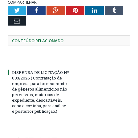
COMPARTILHAR:
Twitter
Facebook
Google+
Pinterest
LinkedIn
Tumblr
Email
CONTEÚDO RELACIONADO
DISPENSA DE LICITAÇÃO Nº
003/2026 ( Contratação de
empresa para fornecimento
de gêneros alimentícios não
perecíveis, materiais de
expediente, descartáveis,
copa e cozinha, para análise
e posterior publicação.)