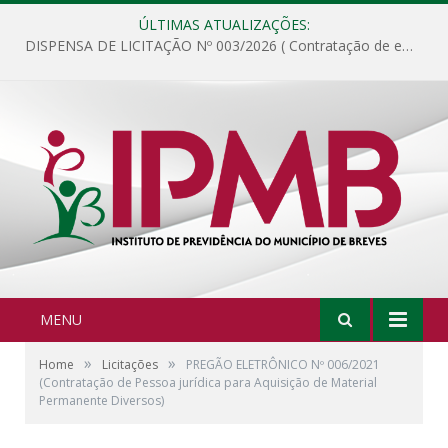
ÚLTIMAS ATUALIZAÇÕES:
DISPENSA DE LICITAÇÃO Nº 003/2026 ( Contratação de empresa para fornecimento de gêneros alimentícios não perecíveis, materiais de expediente, descartáveis, copa e cozinha, para análise e posterior publicação.)
MENU
»
»
Home
Licitações
PREGÃO ELETRÔNICO Nº 006/2021
(Contratação de Pessoa jurídica para Aquisição de Material
Permanente Diversos)