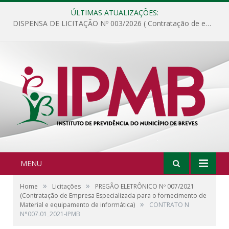
ÚLTIMAS ATUALIZAÇÕES:
DISPENSA DE LICITAÇÃO Nº 003/2026 ( Contratação de empresa para fornecimento de gêneros alimentícios não perecíveis, materiais de expediente, descartáveis, copa e cozinha, para análise e posterior publicação.)
MENU
»
»
Home
Licitações
PREGÃO ELETRÔNICO Nº 007/2021
(Contratação de Empresa Especializada para o fornecimento de
»
Material e equipamento de informática)
CONTRATO N
N°007.01_2021-IPMB