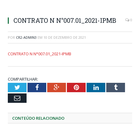
CONTRATO N N°007.01_2021-IPMB
0
POR
CR2-ADMIN3
EM
10 DE DEZEMBRO DE 2021
CONTRATO N N°007.01_2021-IPMB
COMPARTILHAR:
Twitter
Facebook
Google+
Pinterest
LinkedIn
Tumblr
Email
CONTEÚDO RELACIONADO