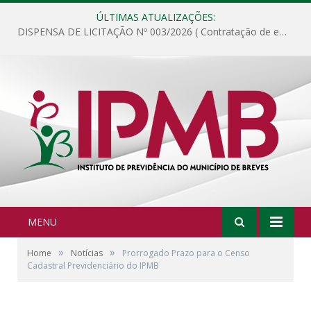
ÚLTIMAS ATUALIZAÇÕES:
DISPENSA DE LICITAÇÃO Nº 003/2026 ( Contratação de empresa para fornecimento de gêneros alimentícios não perecíveis, materiais de expediente, descartáveis, copa e cozinha, para análise e posterior publicação.)
MENU
»
»
Home
Notícias
Prorrogado Prazo para o Censo
Cadastral Previdenciário do IPMB